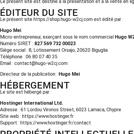
Le présent site est destiné à la présentation et à la vente en l
ÉDITEUR DU SITE
Le présent site
https://shop.hugo-w2cj.com
est édité par :
Hugo Mei
Micro-entrepreneur, exerçant sous le nom commercial
Hugo W
Numéro SIRET :
827 569 732 00023
Siège social : 8, Lotissement Orsajo, 20620 Biguglia
Téléphone : 06 80 07 40 35
Email :
contact@hugo-w2cj.com
Directeur de la publication :
Hugo Mei
HÉBERGEMENT
Le site est hébergé par :
Hostinger International Ltd.
Adresse : 61 Lordou Vironos Street, 6023 Larnaca, Chypre
Site web :
https://www.hostinger.fr
Support :
https://www.hostinger.fr/contact