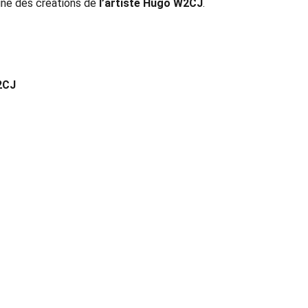
igne des créations de
l’artiste Hugo W2CJ
.
2CJ