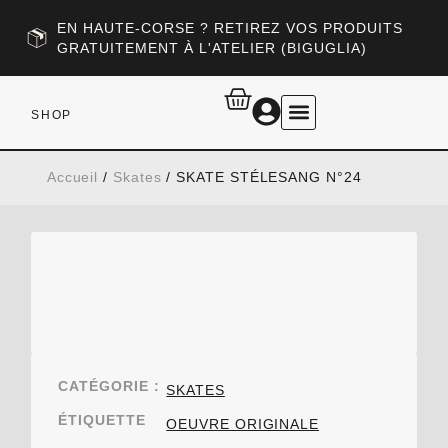
EN HAUTE-CORSE ? RETIREZ VOS PRODUITS
GRATUITEMENT À L'ATELIER (BIGUGLIA)
SHOP
RETOUR AU SITE
Accueil
/
Skates
/ SKATE STÉLESANG N°24
CATÉGORIE :
SKATES
ÉTIQUETTE
OEUVRE ORIGINALE