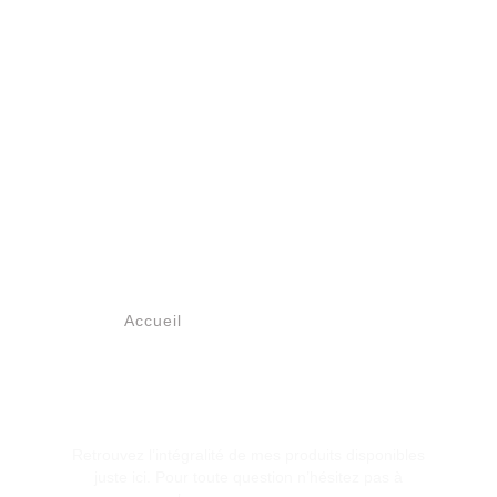
Accueil
/ DESSINS ORIGINAUX
COLLECTION EN
LIGNE
Retrouvez l’intégralité de mes produits disponibles
juste ici. Pour toute question n’hésitez pas à